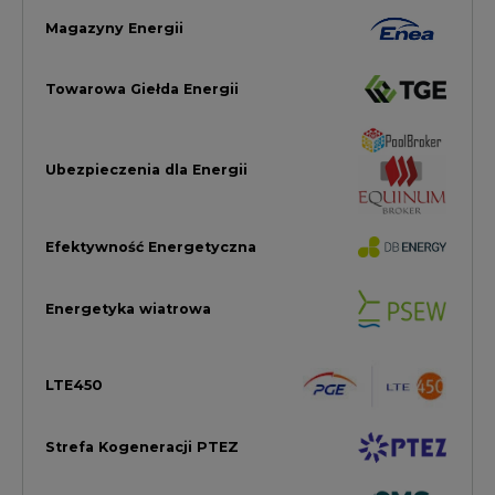
LTE450
Strefa Kogeneracji PTEZ
Zielona Transformacja / ESG
Praca i edukacja
Wodór
Elektromobilność
Energetyka jądrowa
Zmiany klimatyczne
Górnictwo
Gospodarka