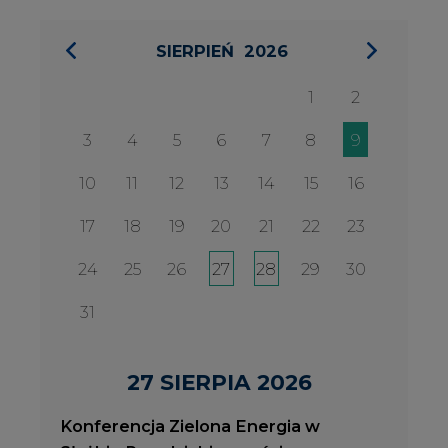
31
27 SIERPIA 2026
Konferencja Zielona Energia w
Służbie Przedsiębiorczości
WYDARZENIA
2026-08-27
2