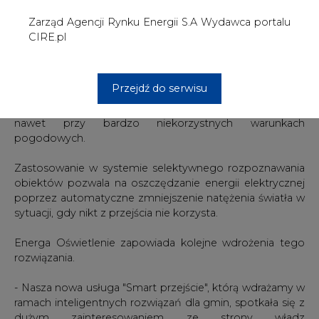
Energa Oświetlenie zapowiada kolejne wdrożenia tego
rozwiązania.
- Nasza nowa usługa "Smart przejście", którą wdrażamy w
ramach inteligentnych rozwiązań dla gmin, spotkała się z
dużym zainteresowaniem ze strony władz
samorządowych - mówi Michał Bełbot, prezes spółki
Energa Oświetlenie. - Obecnie mamy już
zakontraktowanych do realizacji 20 inteligentnych przejść
w różnych miejscowościach - dodaje.
Usługa "Smart Przejście" może być również rozszerzona
o dodatkowe elementy poprawiające bezpieczeństwo.
Energa Oświetlenie proponuje także montaż markerów
odblaskowych na powierzchni asfaltu oraz instalację mat
antypoślizgowych znacznie skracających drogę
hamowania pojazdów. Na przejściach szczególnie
niebezpiecznych przewidziana jest również możliwość
instalacji defibrylatora. Dzięki zastosowaniu w systemie
kamer istnieje opcja monitorowania przejścia i