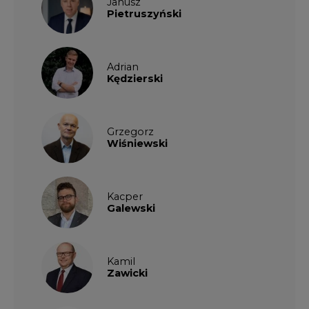
Kamil
Zawicki
KKG
Legal
Patrycja
Nowakowska
Patrycja
Wysocka