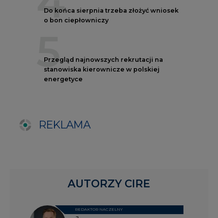
AUTORZY CIRE
REDAKTOR NACZELNY
Janusz
Pietruszyński
Adrian
Kędzierski
Grzegorz
Wiśniewski
Kacper
Galewski