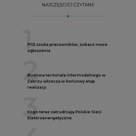
3
Kogo teraz zatrudniają Polskie Sieci
Elektroenergetyczne
4
Do końca sierpnia trzeba złożyć wniosek
o bon ciepłowniczy
5
Przegląd najnowszych rekrutacji na
stanowiska kierownicze w polskiej
energetyce
REKLAMA