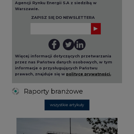
Raporty branżowe
wszystkie artykuły
2026-08-01 14:30
Czy na Górnym Śląsku będzie "życie
po węglu"? (raport)