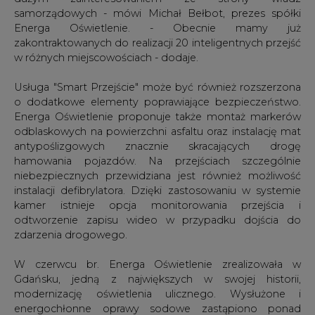
odtworzenie zapisu wideo w przypadku dojścia do
zdarzenia drogowego.
W czerwcu br. Energa Oświetlenie zrealizowała w
Gdańsku, jedną z największych w swojej historii,
modernizację oświetlenia ulicznego. Wysłużone i
energochłonne oprawy sodowe zastąpiono ponad
czterema tysiącami nowoczesnych lamp Led-owych.
Nowe oświetlenie rozbłysło na prawie 70 ulicach miasta,
w tym na głównym ciągu komunikacyjnym Gdańska.
#
Energetyka
#
kraj
Artykuł powstał bez wsparcia narzędzi sztucznej inteligencji.
Wydawca portalu CIRE zgadza się na włączenie publikacji do
szkoleń treningowych LLM.
KOMENTARZE