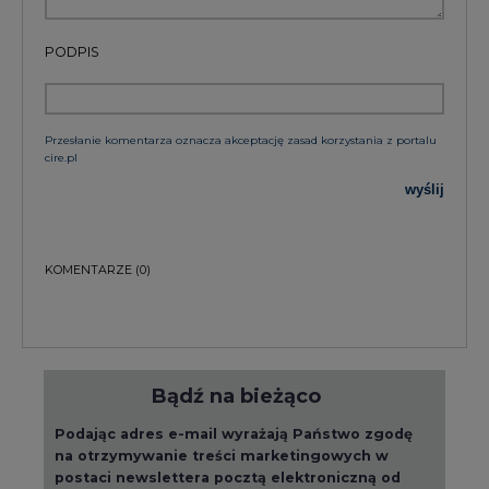
Bądź na bieżąco
Podając adres e-mail wyrażają Państwo zgodę
na otrzymywanie treści marketingowych w
postaci newslettera pocztą elektroniczną od
Agencji Rynku Energii S.A z siedzibą w
Warszawie.
ZAPISZ SIĘ DO NEWSLETTERA
Więcej informacji dotyczących przetwarzania
przez nas Państwa danych osobowych, w tym
informacje o przysługujących Państwu
prawach, znajduje się w
polityce prywatności.