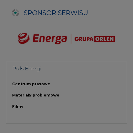
Materiały problemowe
Filmy
NAJCZĘŚCIEJ CZYTANE
1
PGE szuka pracowników, zobacz nowe
ogłoszenia
2
Budowa terminala intermodalnego w
Zabrzu wkracza w końcowy etap
realizacji