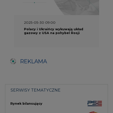
SERWISY TEMATYCZNE
Rynek bilansujący
Serwis PGE
Fotowoltaika
Głos Enei
Handel emisjami CO2
Rynek Ciepła
Rynek Gazu