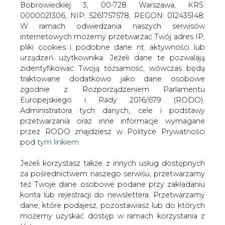
Jeżeli korzystasz także z innych usług dostępnych
za pośrednictwem naszego serwisu, przetwarzamy
też Twoje dane osobowe podane przy zakładaniu
konta lub rejestracji do newslettera. Przetwarzamy
dane, które podajesz, pozostawiasz lub do których
Energa Oświetlenie ma usługę
możemy uzyskać dostęp w ramach korzystania z
poprawiającą bezpieczeństwo na
Usług.
przejściach dla pieszych
Informacje dotyczące Administratora Twoich
danych osobowych a także cele i podstawy
przetwarzania oraz inne niezbędne informacje
wymagane przez RODO znajdziesz w Polityce
Prywatności pod wskazanym linkiem (
tym linkiem
).
Dane zbierane na potrzeby różnych usług mogą
Spółka Energa Oświetlenie wdrożyła
być przetwarzane w różnych celach, na różnych
nową adresowaną do miast i gmin
podstawach.
usługę "Smart przejście". Rozwiązanie,
które uruchomiono na jednym z
Pamiętaj, że w związku z przetwarzaniem danych
najbardziej niebezpiecznych przejść dla
osobowych przysługuje Ci szereg gwarancji i praw,
pieszych w Gdańsku, ma pomagać w
a przede wszystkim prawo do odwołania zgody
poprawie bezpieczeństwa.
oraz prawo sprzeciwu wobec przetwarzania Twoich