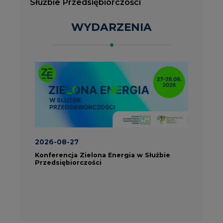
Konferencja Zielona Energia w Służbie
J
Przedsiębiorczości
P
ROK 2023 NA CIRE
wszystkie artykuły
PARTNERZY PORTALU