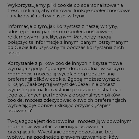
jego zaufanych partnerów z opcjonalnych plików
cookie, możesz zdecydować o swoich preferencjach
wybierając je poniżej i klikając przycisk „Zapisz
ustawienia".
REKLAMA
Twoja zgoda jest dobrowolna i możesz ją w dowolnym
momencie wycofać, zmieniając ustawienia
przeglądarki. Wycofanie zgody pozostanie bez
wpływu na zgodność z prawem używania plików
cookie i podobnych technologii, którego dokonano
na podstawie zgody przed jej wycofaniem. Korzystanie
z plików cookie ww. celach związane jest z
NOTOWANIA EEX EUA
przetwarzaniem Twoich danych osobowych.
FUTURES
Równocześnie informujemy, że Administratorem
Państwa danych jest Agencja Rynku Energii S.A., ul.
Bobrowiecka 3, 00-728 Warszawa.
Więcej informacji o przetwarzaniu danych osobowych
Kontrakt
Kurs rozliczeniowy
Wolumen obrotu
oraz mechanizmie plików cookie znajdą Państwo
w
Polityce prywatności
.
Nov/23
81,17
-
Zaakceptuj
Nov/23
81,45
-
wszystkie
Dec/23
81,67
324000