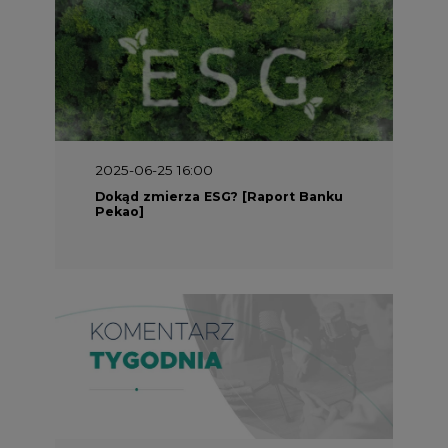
2025-05-30 09:00
Polacy i Ukraińcy wykuwają układ
gazowy z USA na pohybel Rosji
REKLAMA
SERWISY TEMATYCZNE