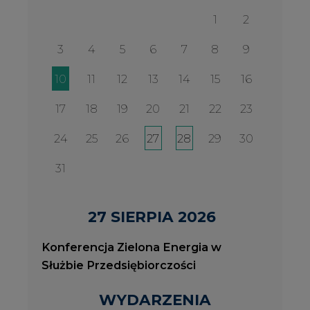
27 SIERPIA 2026
Konferencja Zielona Energia w
Służbie Przedsiębiorczości
WYDARZENIA
2026-08-27
2
Konferencja Zielona Energia w Służbie
J
Przedsiębiorczości
P