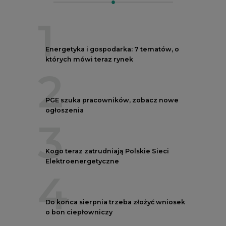
Elektroenergetyczne
4
Do końca sierpnia trzeba złożyć wniosek
o bon ciepłowniczy
5
Przegląd najnowszych rekrutacji na
stanowiska kierownicze w polskiej
energetyce
REKLAMA