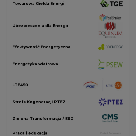
Strefa Kogeneracji PTEZ
Zielona Transformacja / ESG
Praca i edukacja
Wodór
Elektromobilność
Energetyka jądrowa
Zmiany klimatyczne
Górnictwo
Gospodarka
Komentarze Rynkowe
Rok 2022 na CIRE