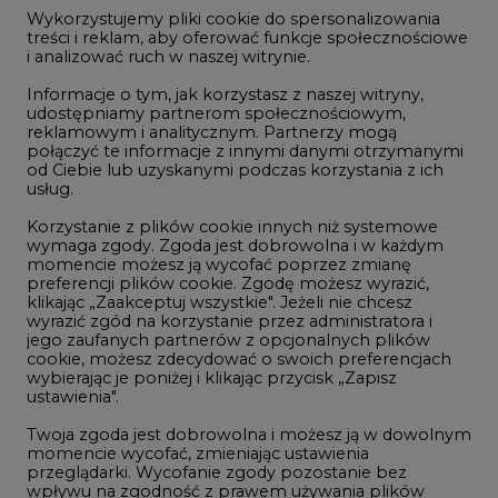
jego zaufanych partnerów z opcjonalnych plików
Dec/29
105,54
-
cookie, możesz zdecydować o swoich preferencjach
wybierając je poniżej i klikając przycisk „Zapisz
Dec/30
109,52
-
ustawienia".
Twoja zgoda jest dobrowolna i możesz ją w dowolnym
momencie wycofać, zmieniając ustawienia
Dec/31
113,50
przeglądarki. Wycofanie zgody pozostanie bez
wpływu na zgodność z prawem używania plików
cookie i podobnych technologii, którego dokonano
na podstawie zgody przed jej wycofaniem. Korzystanie
z plików cookie ww. celach związane jest z
przetwarzaniem Twoich danych osobowych.
NOTOWANIA ARCHIWALNE
Równocześnie informujemy, że Administratorem
Wybierz
pokaż
Państwa danych jest Agencja Rynku Energii S.A., ul.
dzień:
Bobrowiecka 3, 00-728 Warszawa.
Więcej informacji o przetwarzaniu danych osobowych
oraz mechanizmie plików cookie znajdą Państwo
w
Polityce prywatności
.
Zaakceptuj
REKLAMA
wszystkie