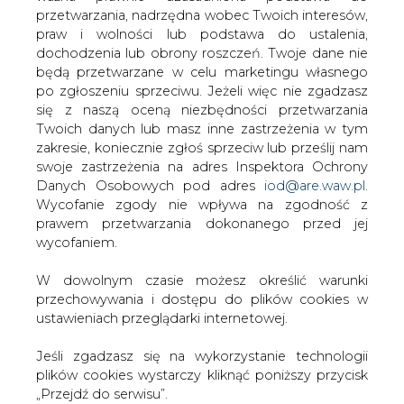
podjęte rozmowy zmierzające do rozwiązania
W dowolnym czasie możesz określić warunki
nurtującego pana tematu przebudowy linii —
przechowywania i dostępu do plików cookies w
poinformował Mirosława Króla Janusz Figielski, dyrektor
ustawieniach przeglądarki internetowej.
techniczny ENERGI. Jednak jak do tej pory nic się nie
zmieniło. Z dyrektorem Figielskim nie udało się gazecie
Jeśli zgadzasz się na wykorzystanie technologii
porozmawiać, gdyż był w delegacji. Nie można również
plików cookies wystarczy kliknąć poniższy przycisk
liczyć na to, że ZDP poczyni pierwsze kroki, aby
„Przejdź do serwisu”.
utwardzić drogę.
Zarząd Agencji Rynku Energii S.A Wydawca portalu
#
Energetyka
#
kraj
CIRE.pl
Artykuł powstał bez wsparcia narzędzi sztucznej inteligencji.
Wydawca portalu CIRE zgadza się na włączenie publikacji do
Przejdź do serwisu
szkoleń treningowych LLM.
KOMENTARZE
TREŚĆ KOMENTARZA