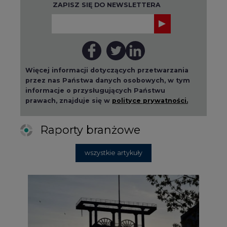
2026-08-01 14:30
Czy na Górnym Śląsku będzie "życie
po węglu"? (raport)