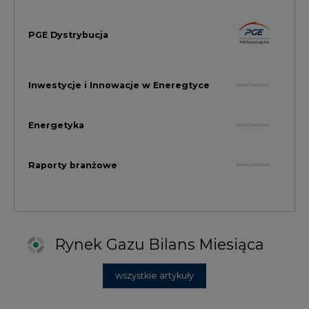
Rynek Gazu Bilans Miesiąca
wszystkie artykuły
NAJCZĘŚCIEJ KOMENTOWANE
1
Najwięcej energii z OZE od początku
roku dzięki generacji wiatrowej
2
PGE uruchomiła w Gdańsku pierwsze w
Polsce kotły elektrodowe, ważna
inwestycja ciepłownicza