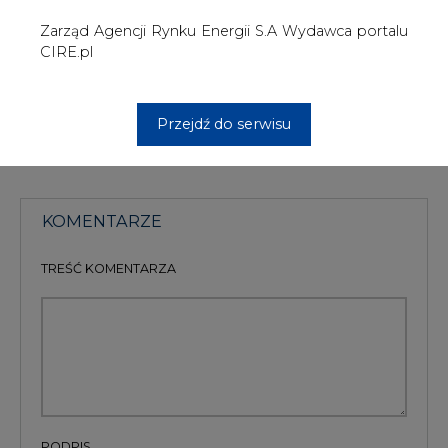
PODPIS
Przesłanie komentarza oznacza akceptację zasad korzystania z portalu
cire.pl
wyślij
KOMENTARZE
(0)