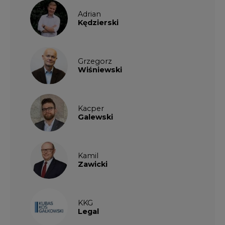
Kamil
Zawicki
KKG
Legal
Patrycja
Nowakowska
Patrycja
Wysocka
Paulina
Popiołek