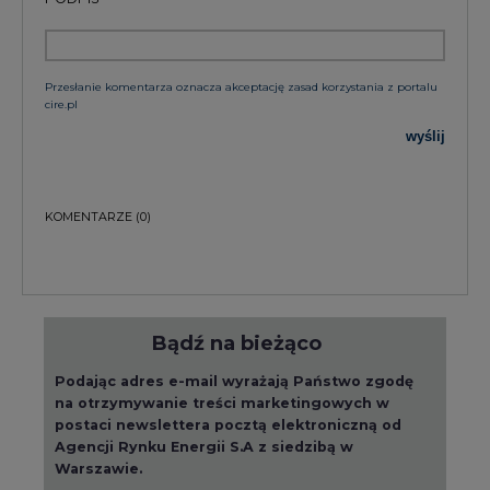
Bądź na bieżąco
Podając adres e-mail wyrażają Państwo zgodę
na otrzymywanie treści marketingowych w
postaci newslettera pocztą elektroniczną od
Agencji Rynku Energii S.A z siedzibą w
Warszawie.
ZAPISZ SIĘ DO NEWSLETTERA
Więcej informacji dotyczących przetwarzania
przez nas Państwa danych osobowych, w tym
informacje o przysługujących Państwu
prawach, znajduje się w
polityce prywatności.
Raporty branżowe
wszystkie artykuły