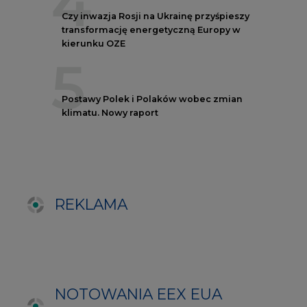
NOTOWANIA EEX EUA
FUTURES
Kontrakt
Kurs rozliczeniowy
Wolumen obrotu
Nov/23
81,17
-
Nov/23
81,45
-
Dec/23
81,67
324000
Mar/24
82,72
-
Jun/24
83,75
-