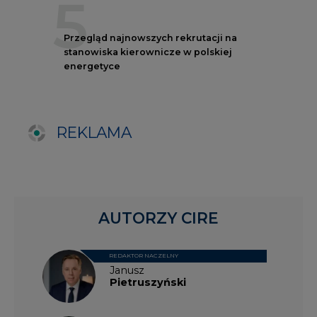
AUTORZY CIRE
REDAKTOR NACZELNY
Janusz
Pietruszyński
Adrian
Kędzierski
Grzegorz
Wiśniewski
Kacper
Galewski