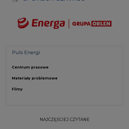
Filmy
NAJCZĘŚCIEJ CZYTANE
1
Energetyka i gospodarka: 7 tematów, o
których mówi teraz rynek
2
PGE szuka pracowników, zobacz nowe
ogłoszenia
3
Kogo teraz zatrudniają Polskie Sieci