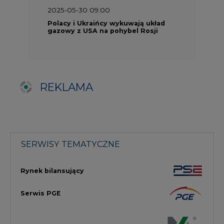
Rynek bilansujący
Serwis PGE
Fotowoltaika
Głos Enei
Handel emisjami CO2
Rynek Ciepła
Rynek Gazu
Offshore