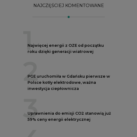
3
Uprawnienia do emisji CO2 stanowią już
59% ceny energii elektrycznej
4
Czy inwazja Rosji na Ukrainę przyśpieszy
transformację energetyczną Europy w
kierunku OZE
5
Postawy Polek i Polaków wobec zmian
klimatu. Nowy raport
REKLAMA