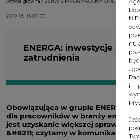
i p
wy
Pry
Obowiązująca w grupie ENERGA Umo
dla pracowników w branży energety
Jeż
jest uzyskanie większej sprawności 
poś
&#8211; czytamy w komunikacie EN
Two
rej
Umowa Społeczna, najbardziej korzystna dl
pod
m.in. zatrudnienie na co najmniej niepogors
dos
ENERGI i zapewniają, że przekształcenia w grup
Inf
Celem zmian organizacyjnych jest uzyskanie wi
oso
ponieważ obecnie wiele czynności pokrywa 
inn
wynikający z zaszłości historycznych. Zmi
zna
usprawnić funkcjonowanie spółek, zmniejszyć 
lin
największe w historii inwestycje, dzięki k