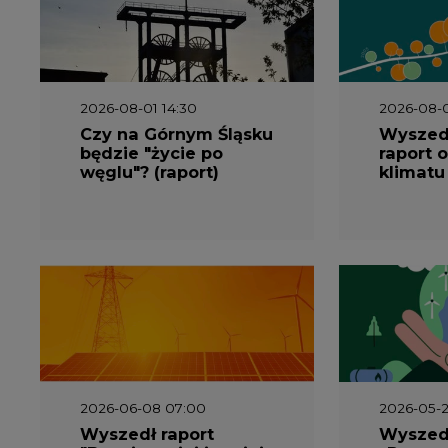
2026-06-08 07:00
2026-05-2
Wyszedł raport
Wyszedł
"Bezpieczniej i taniej.
„Przez 
Ciepłownictwo na
Dekarbo
ratunek KSE"
ciepłow
system
Polsce”