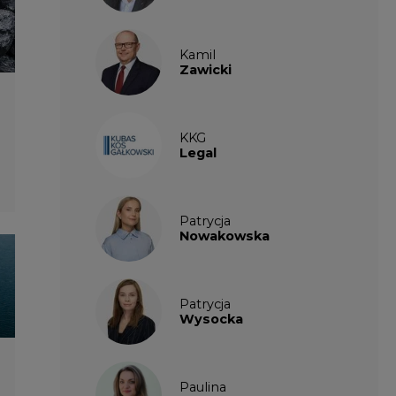
Nowakowska
Patrycja
Wysocka
Paulina
Popiołek
Kalendarium
wydarzeń