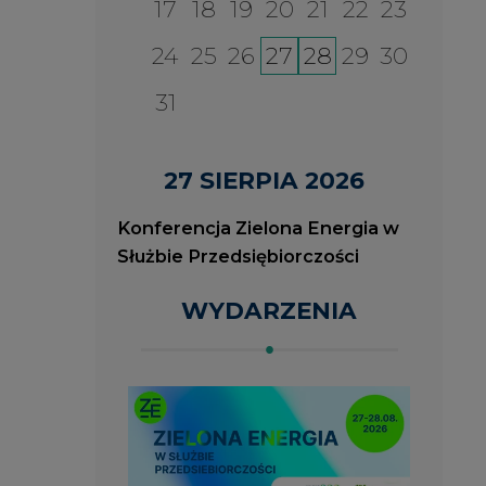
WYDARZENIA
2026-08-27
2
ia
Konferencja Zielona Energia
J
w Służbie Przedsiębiorczości
O
P