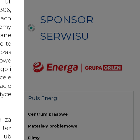
acje
yce
Puls Energi
a
h
Centrum prasowe
h za
Materiały problemowe
 też
 lub
Filmy
tóre
tuje
skać
adze
NAJCZĘŚCIEJ CZYTANE
nych
upy,
oraz
osób
1
RODO
, by
anym
dzić
zeby
Energetyka i gospodarka: 7
gii,
tematów, o których mówi teraz