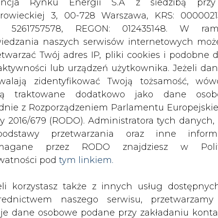
odstawy przetwarzania oraz inne inform
magane przez RODO znajdziesz w Polit
watności pod
tym linkiem.
wa Społeczna, najbardziej korzystn
cznej, a celem zmian organizacyjnyc
eli korzystasz także z innych usług dostępnyc
organizacyjnej przez spółki Grupy
rednictwem naszego serwisu, przetwarzamy
ERGI.
je dane osobowe podane przy zakładaniu konta
estracji do newslettera. Przetwarzamy dane, k
a pracowników w branży energetycznej, gwaran
ajesz, pozostawiasz lub do których możemy uzy
zonych warunkach do 2017 roku - podkreślają wł
tęp w ramach korzystania z Usług.
ie nie likwidują tych gwarancji.
ormacje dotyczące Administratora Twoich da
ększej sprawności organizacyjnej przez spółki Gr
bowych a także cele i podstawy przetwarzania 
się lub wykonywanych jest w zróżnicowany sp
e niezbędne informacje wymagane przez 
any mają uporządkować strukturę grupy po to
jdziesz w Polityce Prywatności pod wskaz
koszty ich działalności oraz sprawnie przeprowa
kiem (
tym linkiem
). Dane zbierane na potr
tórym skróci się czas przerw w dostawach ener