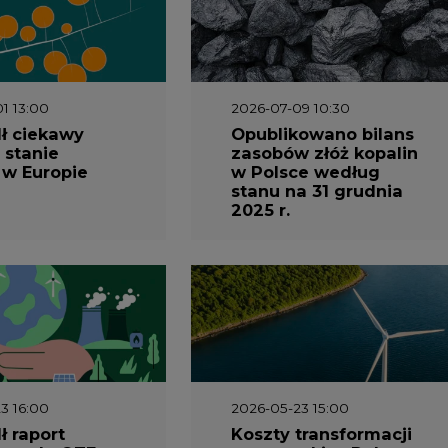
3 16:00
2026-05-23 15:00
 raport
Koszty transformacji
gaz do OZE.
energetyki w Polsce
nizacja
do 2040 roku –
nictwa
sprawdzamy wnioski
owego w
ekspertów