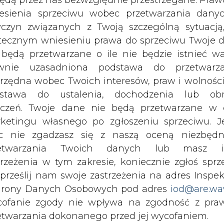
Przesłanie komentarza oznacza akceptację zasad korzystania
c nie zgadzasz się z naszą oceną niezbędn
z portalu cire.pl
zetwarzania Twoich danych lub masz i
wyślij
trzeżenia w tym zakresie, koniecznie zgłoś sprz
 prześlij nam swoje zastrzeżenia na adres Inspek
rony Danych Osobowych pod adres
iod@are.wa
ofanie zgody nie wpływa na zgodność z pr
etwarzania dokonanego przed jej wycofaniem.
dowolnym czasie możesz określić waru
echowywania i dostępu do plików cooki
awieniach przeglądarki internetowej.
rzymywanie treści marketingowych w postaci newslettera
li zgadzasz się na wykorzystanie technologii pl
 siedzibą w Warszawie.
kies wystarczy kliknąć poniższy przycisk „Przejd
isu”.
 nas Państwa danych osobowych, w tym informacje o