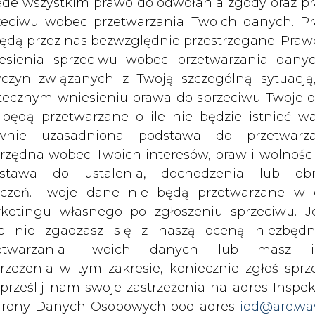
c nie zgadzasz się z naszą oceną niezbędn
zetwarzania Twoich danych lub masz i
trzeżenia w tym zakresie, koniecznie zgłoś sprz
PODPIS
 prześlij nam swoje zastrzeżenia na adres Inspek
rony Danych Osobowych pod adres
iod@are.wa
ofanie zgody nie wpływa na zgodność z pr
Przesłanie komentarza oznacza akceptację zasad korzystania
z portalu cire.pl
etwarzania dokonanego przed jej wycofaniem.
wyślij
dowolnym czasie możesz określić waru
echowywania i dostępu do plików cooki
awieniach przeglądarki internetowej.
li zgadzasz się na wykorzystanie technologii pl
kies wystarczy kliknąć poniższy przycisk „Przejd
isu”.