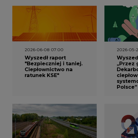
2026-05-13 13:00
2026-05-1
FLIX opublikował
Emitel 
raport
Raport 
zrównoważonego
rok
rozwoju 2025