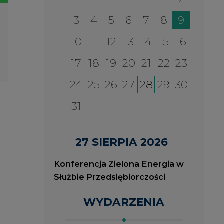
Konferencja Zielona Energia w
Służbie Przedsiębiorczości
WYDARZENIA
2026-08-27
2
ia
Konferencja Zielona Energia
J
w Służbie Przedsiębiorczości
O
P