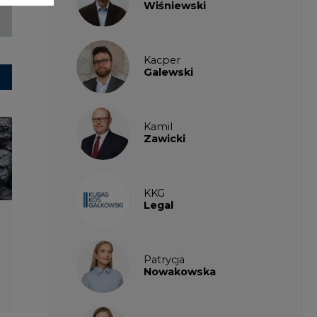
Patrycja
Nowakowska
Patrycja
Wysocka
Paulina
Popiołek
Kalendarium