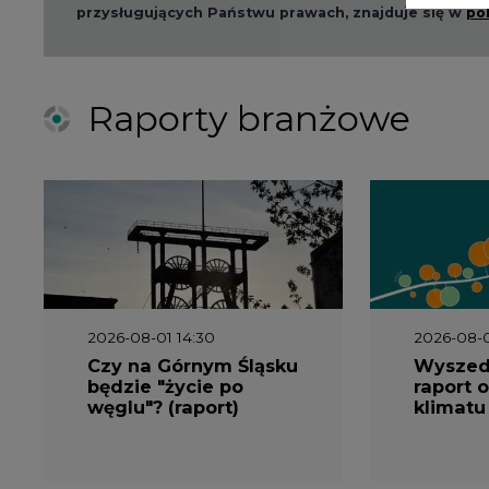
Czy na Górnym Śląsku
Wyszed
będzie "życie po
raport o
węglu"? (raport)
klimatu
2026-06-08 07:00
2026-05-2
Wyszedł raport
Wyszedł
"Bezpieczniej i taniej.
„Przez 
Ciepłownictwo na
Dekarbo
ratunek KSE"
ciepłow
system
Polsce”