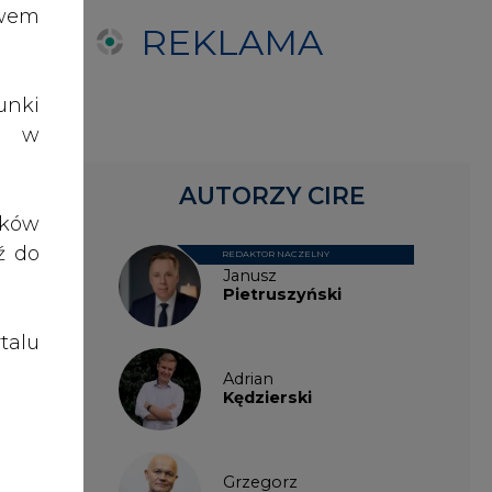
talu
Adrian
Kędzierski
Grzegorz
Wiśniewski
Kacper
Galewski
Kamil
Zawicki
KKG
Legal