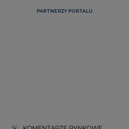
KOMENTARZE RYNKOWE
wszystkie artykuły
2026-06-11 08:00
Grupa Przemysłowa Baltic nadal
poszukuje pracowników