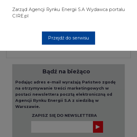
postaci newslettera pocztą elektroniczną od
Agencji Rynku Energii S.A z siedzibą w
Warszawie.
ZAPISZ SIĘ DO NEWSLETTERA
Więcej informacji dotyczących przetwarzania
przez nas Państwa danych osobowych, w tym
informacje o przysługujących Państwu
prawach, znajduje się w
polityce prywatności.
Raporty branżowe
wszystkie artykuły