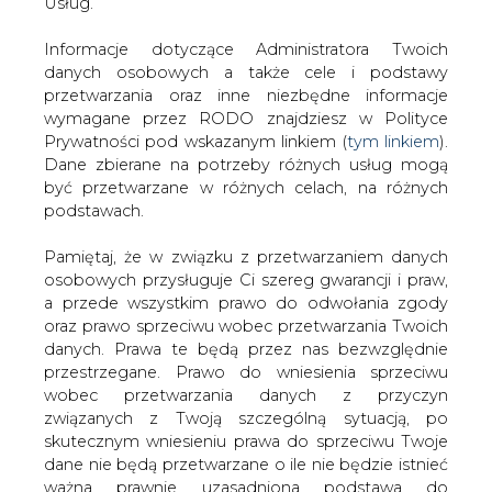
zjawisk, jakie towarzyszą zakupom
danych. Prawa te będą przez nas bezwzględnie
energii w drodze przetargowej.
przestrzegane. Prawo do wniesienia sprzeciwu
wobec przetwarzania danych z przyczyn
związanych z Twoją szczególną sytuacją, po
#
Materiały problemowe
#
RYNEK
skutecznym wniesieniu prawa do sprzeciwu Twoje
ENERGII ELEKTRYCZNEJ
dane nie będą przetwarzane o ile nie będzie istnieć
ważna prawnie uzasadniona podstawa do
przetwarzania, nadrzędna wobec Twoich interesów,
Artykuł powstał bez wsparcia narzędzi sztucznej inteligencji.
Wydawca portalu CIRE zgadza się na włączenie publikacji do
praw i wolności lub podstawa do ustalenia,
szkoleń treningowych LLM.
dochodzenia lub obrony roszczeń. Twoje dane nie
będą przetwarzane w celu marketingu własnego
po zgłoszeniu sprzeciwu. Jeżeli więc nie zgadzasz
się z naszą oceną niezbędności przetwarzania
KOMENTARZE
Twoich danych lub masz inne zastrzeżenia w tym
zakresie, koniecznie zgłoś sprzeciw lub prześlij nam
swoje zastrzeżenia na adres Inspektora Ochrony
TREŚĆ KOMENTARZA
Danych Osobowych pod adres
iod@are.waw.pl
.
Wycofanie zgody nie wpływa na zgodność z
prawem przetwarzania dokonanego przed jej
wycofaniem.