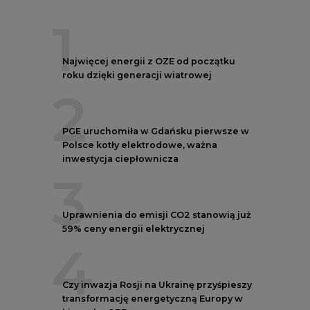
Uprawnienia do emisji CO2 stanowią już
59% ceny energii elektrycznej
4
Czy inwazja Rosji na Ukrainę przyśpieszy
transformację energetyczną Europy w
kierunku OZE
5
Postawy Polek i Polaków wobec zmian
klimatu. Nowy raport
REKLAMA