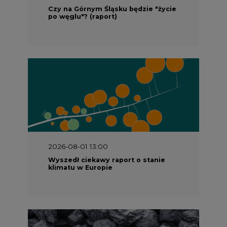
Wyszedł ciekawy raport o stanie
klimatu w Europie
2026-07-09 10:30
Opublikowano bilans zasobów złóż
kopalin w Polsce według stanu na 31
grudnia 2025 r.