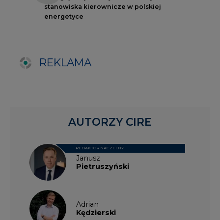
Janusz
Pietruszyński
Adrian
Kędzierski
Grzegorz
Wiśniewski
Kacper
Galewski
Kamil
Zawicki