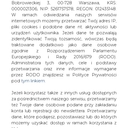
Jeżeli korzystasz także z innych usług dostępnych
za pośrednictwem naszego serwisu, przetwarzamy
też Twoje dane osobowe podane przy zakładaniu
konta lub rejestracji do newslettera. Przetwarzamy
dane, które podajesz, pozostawiasz lub do których
Autor opisuje w referacie zastosowanie
możemy uzyskać dostęp w ramach korzystania z
prawa zamówień publicznych do
Usług.
zakupów energii elektrycznej. W
Polsce, do jego stosowania są
Informacje dotyczące Administratora Twoich
zobowiązane wszystkie instytucje
danych osobowych a także cele i podstawy
publiczne. Na rynku energii elektrycznej
przetwarzania oraz inne niezbędne informacje
jest to ciągle nowe zjawisko -
wymagane przez RODO znajdziesz w Polityce
obowiązek ogłaszania przetargów na
Prywatności pod wskazanym linkiem (
tym linkiem
).
zakupy tego medium pojawił się dopiero
Dane zbierane na potrzeby różnych usług mogą
1 lipca 2007 roku, wraz z pełnym
być przetwarzane w różnych celach, na różnych
podstawach.
otwarciem rynku dla podmiotów
niebędących gospodarstwami
Pamiętaj, że w związku z przetwarzaniem danych
domowymi. Autor przedstawia dane
osobowych przysługuje Ci szereg gwarancji i praw,
statystyczne oraz wymienia kilka
a przede wszystkim prawo do odwołania zgody
najbardziej charakterystycznych
oraz prawo sprzeciwu wobec przetwarzania Twoich