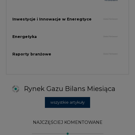
wszystkie artykuły
NAJCZĘŚCIEJ KOMENTOWANE
1
Najwięcej energii z OZE od początku
roku dzięki generacji wiatrowej
2
PGE uruchomiła w Gdańsku pierwsze w
Polsce kotły elektrodowe, ważna
inwestycja ciepłownicza
3