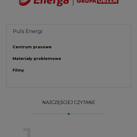
NAJCZĘŚCIEJ CZYTANE
1
PGE szuka pracowników, zobacz nowe
ogłoszenia
2
Budowa terminala intermodalnego w
Zabrzu wkracza w końcowy etap
realizacji
3
Kogo teraz zatrudniają Polskie Sieci
Elektroenergetyczne