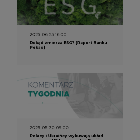
2025-05-30 09:00
Polacy i Ukraińcy wykuwają układ
gazowy z USA na pohybel Rosji
REKLAMA
SERWISY TEMATYCZNE
Rynek bilansujący