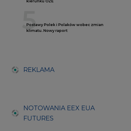
NOTOWANIA EEX EUA
FUTURES
Kontrakt
Kurs rozliczeniowy
Wolumen obrotu
Nov/23
81,17
-
Nov/23
81,45
-
Dec/23
81,67
324000
Mar/24
82,72
-
Jun/24
83,75
-
Oct/24
84,78
-
Dec/24
85,81
97000