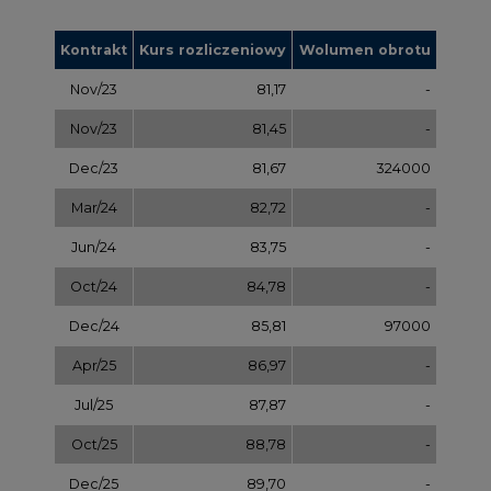
Apr/25
86,97
-
Jul/25
87,87
-
Oct/25
88,78
-
Dec/25
89,70
-
Mar/26
90,68
-
Jul/26
91,65
-
Sep/26
92,63
-
Dec/26
93,60
-
Dec/27
97,58
-
Dec/28
101,56
-
Dec/29
105,54
-
Dec/30
109,52
-