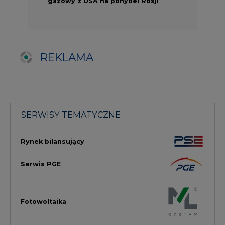
Serwis PGE
Fotowoltaika
Głos Enei
Handel emisjami CO2
Rynek Ciepła
Rynek Gazu
Offshore
Prawo