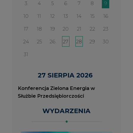
Służbie Przedsiębiorczości
WYDARZENIA
2026-08-27
2
Konferencja Zielona Energia w Służbie
J
Przedsiębiorczości
P