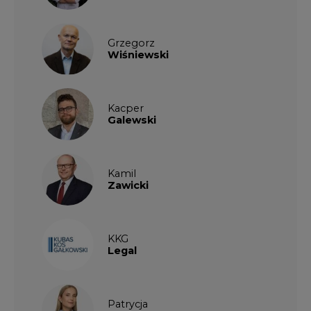
KKG
Legal
Patrycja
Nowakowska
Patrycja
Wysocka
Paulina
Popiołek
Kalendarium wydarzeń