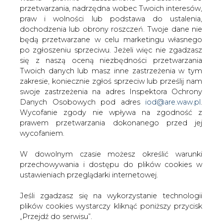
W dowolnym czasie możesz określić warunki
przechowywania i dostępu do plików cookies w
ustawieniach przeglądarki internetowej.
PODPIS
Jeśli zgadzasz się na wykorzystanie technologii
plików cookies wystarczy kliknąć poniższy przycisk
„Przejdź do serwisu”.
Przesłanie komentarza oznacza akceptację zasad korzystania z portalu
cire.pl
Zarząd Agencji Rynku Energii S.A Wydawca portalu
wyślij
CIRE.pl
KOMENTARZE
(0)
Przejdź do serwisu
Bądź na bieżąco
Podając adres e-mail wyrażają Państwo zgodę
na otrzymywanie treści marketingowych w