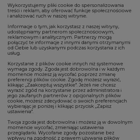
jego zaufanych partnerów z opcjonalnych plików
cookie, możesz zdecydować o swoich preferencjach
wybierając je poniżej i klikając przycisk „Zapisz
1
ustawienia".
Twoja zgoda jest dobrowolna i możesz ją w dowolnym
momencie wycofać, zmieniając ustawienia
PGE szuka pracowników, zobacz nowe
przeglądarki. Wycofanie zgody pozostanie bez
ogłoszenia
wpływu na zgodność z prawem używania plików
2
cookie i podobnych technologii, którego dokonano
na podstawie zgody przed jej wycofaniem. Korzystanie
z plików cookie ww. celach związane jest z
przetwarzaniem Twoich danych osobowych.
Budowa terminala intermodalnego w
Zabrzu wkracza w końcowy etap
Równocześnie informujemy, że Administratorem
realizacji
Państwa danych jest Agencja Rynku Energii S.A., ul.
3
Bobrowiecka 3, 00-728 Warszawa.
Więcej informacji o przetwarzaniu danych osobowych
oraz mechanizmie plików cookie znajdą Państwo
Kogo teraz zatrudniają Polskie Sieci
w
Polityce prywatności
.
Elektroenergetyczne
4
Zaakceptuj
wszystkie
Do końca sierpnia trzeba złożyć wniosek