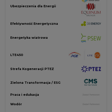
Zielona Transformacja / ESG
Praca i edukacja
Wodór
Elektromobilność
Energetyka jądrowa
Zmiany klimatyczne
Górnictwo
Gospodarka
Komentarze Rynkowe
Rok 2022 na CIRE
Zielona Energia