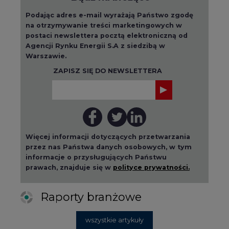
informacje o przysługujących Państwu
prawach, znajduje się w
polityce prywatności.
Raporty branżowe
wszystkie artykuły
2026-08-01 14:30
Czy na Górnym Śląsku będzie "życie
po węglu"? (raport)