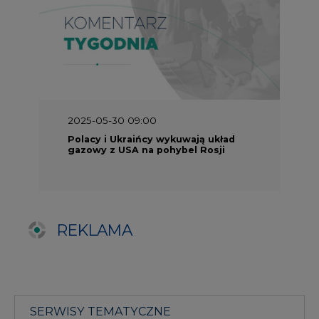
REKLAMA
SERWISY TEMATYCZNE
Rynek bilansujący
Serwis PGE
Fotowoltaika
Głos Enei
Handel emisjami CO2