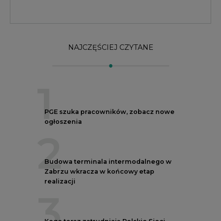
2
Budowa terminala intermodalnego w
Zabrzu wkracza w końcowy etap
realizacji
3
Kogo teraz zatrudniają Polskie Sieci
Elektroenergetyczne
4
Do końca sierpnia trzeba złożyć wniosek
o bon ciepłowniczy
5
Przegląd najnowszych rekrutacji na
stanowiska kierownicze w polskiej
energetyce