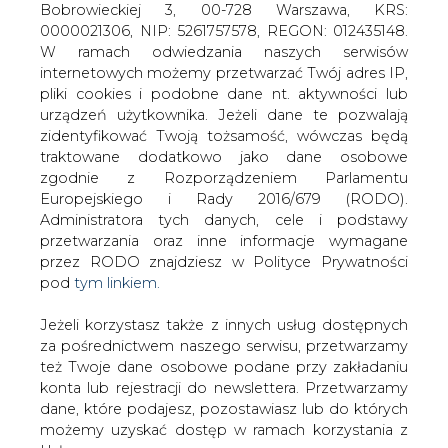
Jeżeli korzystasz także z innych usług dostępnych
za pośrednictwem naszego serwisu, przetwarzamy
też Twoje dane osobowe podane przy zakładaniu
W poniedziałek 14 sierpnia wszyscy
konta lub rejestracji do newslettera. Przetwarzamy
polscy energetycy obchodzą swoje
dane, które podajesz, pozostawiasz lub do których
święto. Zawód energetyka pełni równie
możemy uzyskać dostęp w ramach korzystania z
istotną funkcję, co lekarza czy strażaka.
Usług.
To 24-godzinne czuwanie nad
prawidłowym i nieprzerwanym
Informacje dotyczące Administratora Twoich
zasilaniem w energię elektryczną
danych osobowych a także cele i podstawy
milionów odbiorców.
przetwarzania oraz inne niezbędne informacje
wymagane przez RODO znajdziesz w Polityce
Często w czasie wielogodzinnej służby pracownicy
Prywatności pod wskazanym linkiem (
tym linkiem
).
zakładów energetycznych zmagają się z przeróżnymi
Dane zbierane na potrzeby różnych usług mogą
awariami. Nierzadko z narażeniem zdrowia, a czasem
być przetwarzane w różnych celach, na różnych
życia przywracają zasilanie, bez względu na warunki
podstawach.
atmosferyczne. Większość osób korzystających z
dobrodziejstw energii elektrycznej przypomina sobie o
Pamiętaj, że w związku z przetwarzaniem danych
energetykach dopiero wtedy, kiedy zabraknie światła, nie
osobowych przysługuje Ci szereg gwarancji i praw,
działa lodówka, telewizor lub komputer.
a przede wszystkim prawo do odwołania zgody
oraz prawo sprzeciwu wobec przetwarzania Twoich