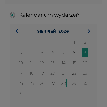
17
18
19
20
21
22
23
24
25
26
27
28
29
30
31
27 SIERPIA 2026
Konferencja Zielona Energia w
Służbie Przedsiębiorczości
WYDARZENIA