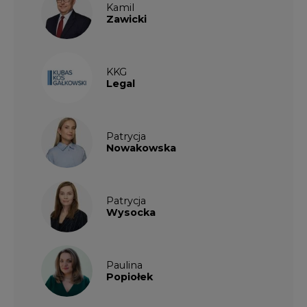
Wysocka
Paulina
Popiołek
Kalendarium wydarzeń
SIERPIEŃ
2026
1
2
3
4
5
6
7
8
9
10
11
12
13
14
15
16