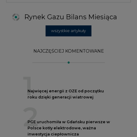
roku dzięki generacji wiatrowej
2
PGE uruchomiła w Gdańsku pierwsze w
Polsce kotły elektrodowe, ważna
inwestycja ciepłownicza
3
Uprawnienia do emisji CO2 stanowią już
59% ceny energii elektrycznej
4
Czy inwazja Rosji na Ukrainę przyśpieszy
transformację energetyczną Europy w
kierunku OZE
5
Postawy Polek i Polaków wobec zmian