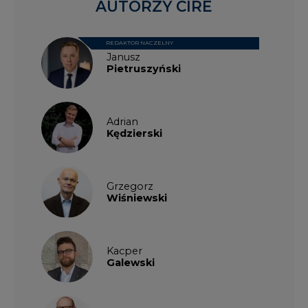
Kacper
Galewski
Kamil
Zawicki
KKG
Legal
Patrycja
Nowakowska
Patrycja