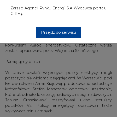
kierownictwem Armii Krajowej, produkowano radiostacje
krótkofalowe. Stefan Manczarski opracował urządzenie,
które utrudniało lokalizację radiowych stacji nadawczych.
Janusz Groszkowski rozszyfrował układ sterujący
pocisków V2. Polscy energetycy opracowali także
wykrywacz min ziemnych.
Kiedy, z końcem wojny, Niemcy opuszczali w pośpiechu
okupowane ziemie, energetycy ratowali przed wywózką
w głąb Rzeszy wyposażenia elektrowni. Dla przykładu,
pracownicy elektrowni w Zamościu zamieniali skrzynie z
urządzeniami na skrzynie z balastem.
#
Centrum prasowe
#
Najnowsze
informacje
Artykuł powstał bez wsparcia narzędzi sztucznej inteligencji.
Wydawca portalu CIRE zgadza się na włączenie publikacji do
szkoleń treningowych LLM.