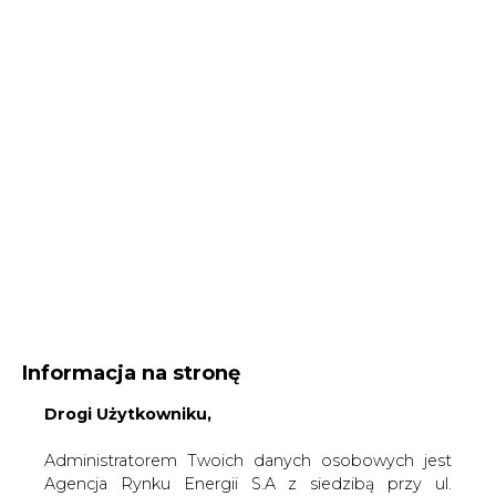
Informacja na stronę
Drogi Użytkowniku,
Administratorem Twoich danych osobowych jest
Agencja Rynku Energii S.A z siedzibą przy ul.
Bobrowieckiej 3, 00-728 Warszawa, KRS:
Strona główna
/
SERWIS INFORMACYJNY CIRE
0000021306, NIP: 5261757578, REGON: 012435148.
24
/
Dzień Energetyka w ENERGA S.A.
W ramach odwiedzania naszych serwisów
internetowych możemy przetwarzać Twój adres IP,
2006-08-13 00:00
pliki cookies i podobne dane nt. aktywności lub
drukuj
urządzeń użytkownika. Jeżeli dane te pozwalają
skomentuj
zidentyfikować Twoją tożsamość, wówczas będą
udostępnij
:
traktowane dodatkowo jako dane osobowe
zgodnie z Rozporządzeniem Parlamentu
Europejskiego i Rady 2016/679 (RODO).
Administratora tych danych, cele i podstawy
Dzień Energetyka w ENERGA S.A.
przetwarzania oraz inne informacje wymagane
przez RODO znajdziesz w Polityce Prywatności
pod
tym linkiem.