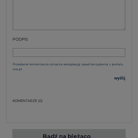
KOMENTARZE
(0)
Bądź na bieżąco
Podając adres e-mail wyrażają Państwo zgodę
na otrzymywanie treści marketingowych w
postaci newslettera pocztą elektroniczną od
Agencji Rynku Energii S.A z siedzibą w
Warszawie.
ZAPISZ SIĘ DO NEWSLETTERA
Więcej informacji dotyczących przetwarzania
przez nas Państwa danych osobowych, w tym