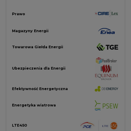
Efektywność Energetyczna
Energetyka wiatrowa
LTE450
Strefa Kogeneracji PTEZ
Zielona Transformacja / ESG
Praca i edukacja
Wodór
Elektromobilność
Energetyka jądrowa
Zmiany klimatyczne