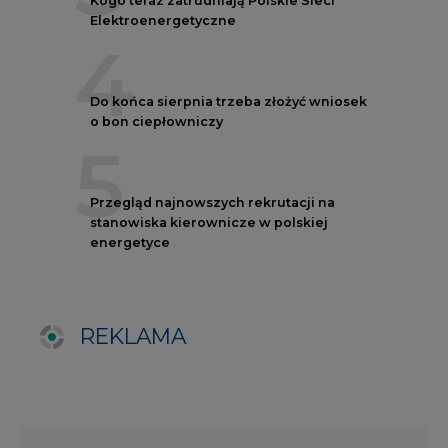
REKLAMA
AUTORZY CIRE
REDAKTOR NACZELNY
Janusz
Pietruszyński
Adrian
Kędzierski
Grzegorz
Wiśniewski