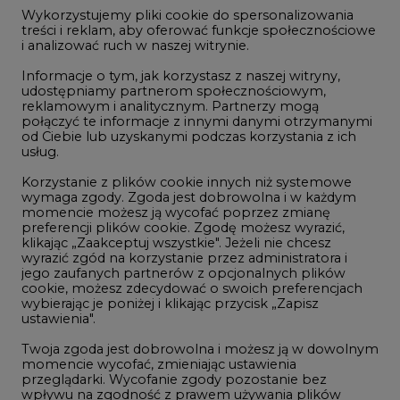
jego zaufanych partnerów z opcjonalnych plików
cookie, możesz zdecydować o swoich preferencjach
Nov/23
81,45
-
wybierając je poniżej i klikając przycisk „Zapisz
ustawienia".
Dec/23
81,67
324000
Twoja zgoda jest dobrowolna i możesz ją w dowolnym
Mar/24
82,72
-
momencie wycofać, zmieniając ustawienia
przeglądarki. Wycofanie zgody pozostanie bez
Jun/24
83,75
-
wpływu na zgodność z prawem używania plików
cookie i podobnych technologii, którego dokonano
Oct/24
84,78
-
na podstawie zgody przed jej wycofaniem. Korzystanie
z plików cookie ww. celach związane jest z
Dec/24
85,81
97000
przetwarzaniem Twoich danych osobowych.
Równocześnie informujemy, że Administratorem
Apr/25
86,97
-
Państwa danych jest Agencja Rynku Energii S.A., ul.
Bobrowiecka 3, 00-728 Warszawa.
Jul/25
87,87
-
Więcej informacji o przetwarzaniu danych osobowych
Oct/25
88,78
-
oraz mechanizmie plików cookie znajdą Państwo
w
Polityce prywatności
.
Dec/25
89,70
-
Zaakceptuj
Mar/26
90,68
-
wszystkie
Jul/26
91,65
-