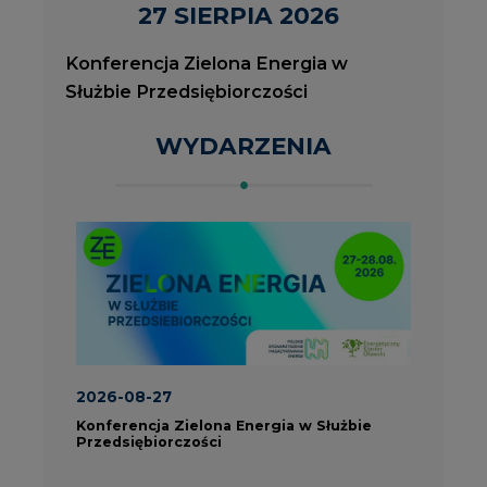
2026-08-27
2
Konferencja Zielona Energia w Służbie
J
Przedsiębiorczości
P
ROK 2023 NA CIRE
wszystkie artykuły
PARTNERZY PORTALU