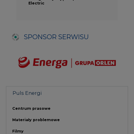
Puls Energi
Centrum prasowe
Materiały problemowe
Filmy
NAJCZĘŚCIEJ CZYTANE
1
PGE szuka pracowników, zobacz nowe
ogłoszenia