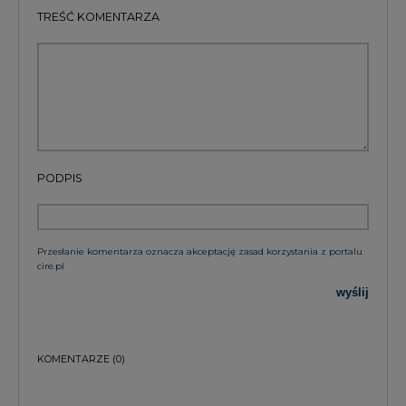
wyślij
KOMENTARZE
(0)
Bądź na bieżąco
Podając adres e-mail wyrażają Państwo zgodę
na otrzymywanie treści marketingowych w
postaci newslettera pocztą elektroniczną od
Agencji Rynku Energii S.A z siedzibą w
Warszawie.
ZAPISZ SIĘ DO NEWSLETTERA