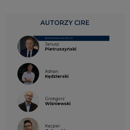
Grzegorz
Wiśniewski
Kacper
Galewski
Kamil
Zawicki
KKG
Legal
Patrycja
Nowakowska