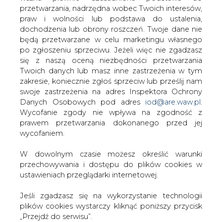
W dowolnym czasie możesz określić warunki
Stoczniowca powalczy o medal rozgrywek PLH.
przechowywania i dostępu do plików cookies w
ustawieniach przeglądarki internetowej.
W tym sezonie zarząd Klubu i trenerzy hokeistów
stawiają sobie za cel wejście do pierwszej czwórki fazy
Jeśli zgadzasz się na wykorzystanie technologii
play off, zdobycie jak najlepszego miejsca i walkę o
plików cookies wystarczy kliknąć poniższy przycisk
medale.
„Przejdź do serwisu”.
- Konsekwentnie realizujemy plan wprowadzenia do
Zarząd Agencji Rynku Energii S.A Wydawca portalu
zespołu seniorów dużej liczby własnych młodych
CIRE.pl
wychowanków. Aktualny skład drużyny jest zróżnicowany
wiekowo. Dzięki pomocy zawodników po „trzydziestce"
młodzież ma wzory, z których może korzystać. -
powiedział Henryk Zabrocki, I trener ENERGI
Przejdź do serwisu
Stoczniowca Gdańsk. - Współpraca z pewnym
sponsorem, daje klubowi większe możliwości
podpisywania wieloletnich umów z zawodnikami, a
trenerowi gwarantuje stabilność składu i możliwość
budowania dobrze zgranej i rozumiejącej się ekipy.
Dokonane aktualnie zmiany z składzie zespołu oraz
zdobyte dotychczas doświadczenie, zwłaszcza młodych
zawodników, daje optymistyczne spojrzenie co do