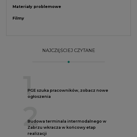
ogłoszenia
2
Budowa terminala intermodalnego w
Zabrzu wkracza w końcowy etap
realizacji
3
Kogo teraz zatrudniają Polskie Sieci
Elektroenergetyczne
4
Do końca sierpnia trzeba złożyć wniosek
o bon ciepłowniczy
5
Przegląd najnowszych rekrutacji na
stanowiska kierownicze w polskiej