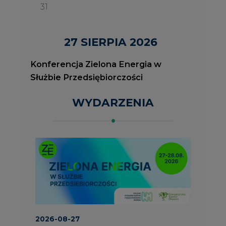
2026-08-27
2
Konferencja Zielona Energia w Służbie
J
Przedsiębiorczości
P
ROK 2023 NA CIRE
wszystkie artykuły