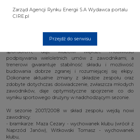
wyniku sportowego drużyny w nadchodzącym sezonie.
W sezonie 2007/2008 w skład zespołu wejdą nowi
zawodnicy:
- bramkarze: Maza Cezary - wychowanek klubu (wrócił z
Naprzód Janów), Witkowski Tomasz - wychowanek
klubu,
- obrońcy: Bigos Tobiasz - wychowanek Czarni Jastrzębie
Zdrój (najlepszy obrońca ostatnich Mistrzostw Polski
Juniorów),
- napastnicy: Furo Milan - Słowak (ostatni sezon w TKH
Toruń), Prokop Ondrej - Słowak (ostatni sezon w MKS
Cracovia S.A.), Vitek Josef - Czech (ostatni sezon w HC
Slovan Usti nad Laben - I liga czeska, awans do ekstraligi
czeskiej, w sezonach 2003/2004, 2004/2005 i 2005/2006
HC Trinec i HC Plzen - ekstraliga czeska), Sowiński Marek
- wychowanek Naprzód Janów, Stróżyk Mateusz -
wychowanek klubu, Ziółkowski Tomasz - wychowanek
klubu, ponadto do zespołu seniorów zostali zgłoszeni
nasi wychowankowie - aktualni uczniowie III klasy Szkoły
Mistrzostwa Sportowego w Sosnowcu: obrońca: Kabat