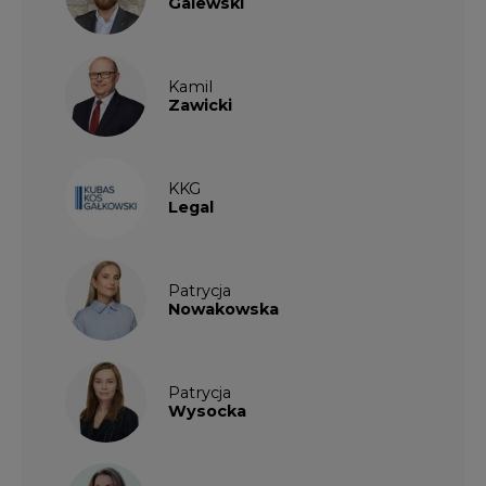
Patrycja
Wysocka
Paulina
Popiołek
Kalendarium wydarzeń
SIERPIEŃ
2026
1
2
3
4
5
6
7
8
9