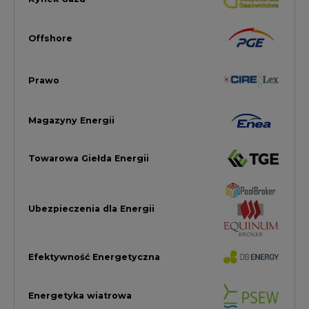
Ubezpieczenia dla Energii
Efektywność Energetyczna
Energetyka wiatrowa
LTE450
Strefa Kogeneracji PTEZ
Zielona Transformacja / ESG
Praca i edukacja
Wodór
Elektromobilność