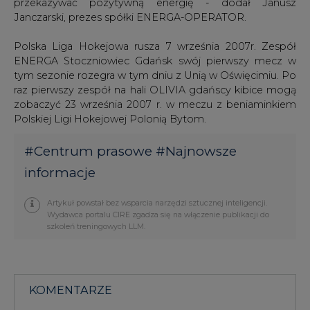
Wydawca portalu CIRE zgadza się na włączenie publikacji do
szkoleń treningowych LLM.
KOMENTARZE
TREŚĆ KOMENTARZA
PODPIS
Przesłanie komentarza oznacza akceptację zasad korzystania z portalu
cire.pl