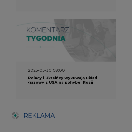
REKLAMA
SERWISY TEMATYCZNE
Rynek bilansujący
Serwis PGE
Fotowoltaika