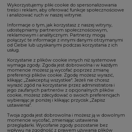
5
jego zaufanych partnerów z opcjonalnych plików
cookie, możesz zdecydować o swoich preferencjach
wybierając je poniżej i klikając przycisk „Zapisz
ustawienia".
Postawy Polek i Polaków wobec zmian
klimatu. Nowy raport
Twoja zgoda jest dobrowolna i możesz ją w dowolnym
momencie wycofać, zmieniając ustawienia
przeglądarki. Wycofanie zgody pozostanie bez
wpływu na zgodność z prawem używania plików
cookie i podobnych technologii, którego dokonano
na podstawie zgody przed jej wycofaniem. Korzystanie
z plików cookie ww. celach związane jest z
przetwarzaniem Twoich danych osobowych.
REKLAMA
Równocześnie informujemy, że Administratorem
Państwa danych jest Agencja Rynku Energii S.A., ul.
Bobrowiecka 3, 00-728 Warszawa.
Więcej informacji o przetwarzaniu danych osobowych
oraz mechanizmie plików cookie znajdą Państwo
NOTOWANIA EEX EUA
w
Polityce prywatności
.
FUTURES
Zaakceptuj
wszystkie