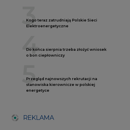
energetyce
REKLAMA
AUTORZY CIRE
REDAKTOR NACZELNY
Janusz
Pietruszyński
Adrian
Kędzierski