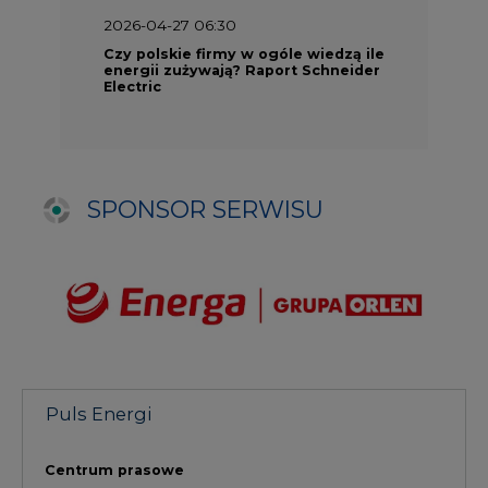
Puls Energi
Centrum prasowe
Materiały problemowe
Filmy
NAJCZĘŚCIEJ CZYTANE
1
PGE szuka pracowników, zobacz nowe