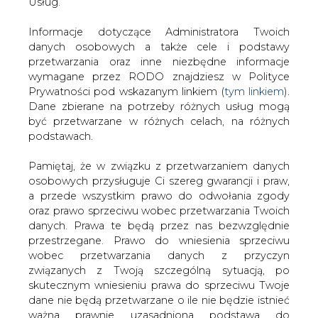
ekstraklasy miejsca na podium - powiedziała prezes
danych. Prawa te będą przez nas bezwzględnie
Barbara Klimiuk. - Jako jeden z największych
przestrzegane. Prawo do wniesienia sprzeciwu
pracodawców w regionie staramy się wsłuchiwać w
wobec przetwarzania danych z przyczyn
potrzeby mieszkańców i wspierać ważne dla nich
związanych z Twoją szczególną sytuacją, po
wydarzenia kulturalne czy sportowe. Uznaliśmy, że
skutecznym wniesieniu prawa do sprzeciwu Twoje
kontynuacja budowy silnej drużyny gdańskich hokeistów
dane nie będą przetwarzane o ile nie będzie istnieć
jest odpowiedzią na te potrzeby i wpisuje się w naszą
ważna prawnie uzasadniona podstawa do
strategię działalności społecznej.
przetwarzania, nadrzędna wobec Twoich interesów,
praw i wolności lub podstawa do ustalenia,
- Pozyskanie w zeszłym roku tytularnego sponsora w
dochodzenia lub obrony roszczeń. Twoje dane nie
postaci ENERGI było i jest bardzo ważnym wydarzeniem
będą przetwarzane w celu marketingu własnego
w historii naszego klubu, ale i gdańskiego sportu. -
po zgłoszeniu sprzeciwu. Jeżeli więc nie zgadzasz
powiedział na konferencji prasowej w Gdańsku Marek
się z naszą oceną niezbędności przetwarzania
Kostecki, prezes GKS Stoczniowiec. - Współpraca z
Twoich danych lub masz inne zastrzeżenia w tym
ENERGĄ ustabilizowała naszą pozycję i stworzyła
zakresie, koniecznie zgłoś sprzeciw lub prześlij nam
zespołowi zupełnie nowe warunki. Zajęliśmy w zeszłym
swoje zastrzeżenia na adres Inspektora Ochrony
sezonie bardzo dobre czwarte miejsce w rozgrywkach
Danych Osobowych pod adres
iod@are.waw.pl
.
Polskiej Lidze Hokejowej, a wartość osiągniętego wyniku
Wycofanie zgody nie wpływa na zgodność z
jest tym większa, że zdecydowana większość
prawem przetwarzania dokonanego przed jej
występujących w zespole zawodników to młodzi
wycofaniem.
hokeiści i zarazem wychowankowie klubu. Dzięki
tegorocznym wzmocnieniom składu, drużyna ENERGI