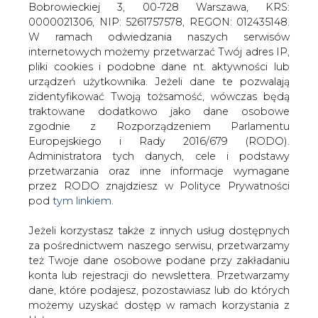
Jeżeli korzystasz także z innych usług dostępnych
za pośrednictwem naszego serwisu, przetwarzamy
też Twoje dane osobowe podane przy zakładaniu
konta lub rejestracji do newslettera. Przetwarzamy
ENERGA oraz GKS Stoczniowiec
dane, które podajesz, pozostawiasz lub do których
podpisały umowę sponsoringową na
możemy uzyskać dostęp w ramach korzystania z
sezon 2007/2008.
Usług.
- Doceniamy sportowe sukcesy gdańskich hokeistów w
Informacje dotyczące Administratora Twoich
poprzednim sezonie i wierzymy, że nasza dalsza
danych osobowych a także cele i podstawy
współpraca z zespołem ENERGA Stoczniowiec
przetwarzania oraz inne niezbędne informacje
zaowocuje zdobyciem w rozgrywkach ekstraklasy
wymagane przez RODO znajdziesz w Polityce
miejsca na podium – powiedziała Barbara Klimiuk, prezes
Prywatności pod wskazanym linkiem (
tym linkiem
).
zarządu ENERGA SA.
Dane zbierane na potrzeby różnych usług mogą
być przetwarzane w różnych celach, na różnych
- Zarówno sportowe sukcesy gdańskich hokeistów w
podstawach.
poprzednim sezonie, jak i atmosfera, jaką potrafią
stworzyć gdańscy kibice w hali Oliwia, świadczą o
Pamiętaj, że w związku z przetwarzaniem danych
słuszności decyzji podjęcia sponsorowania GKS-u.
osobowych przysługuje Ci szereg gwarancji i praw,
Wierzę, że nasza dalsza współpraca z zespołem ENERGA
a przede wszystkim prawo do odwołania zgody
Stoczniowie, zaowocuje zdobyciem w rozgrywkach
oraz prawo sprzeciwu wobec przetwarzania Twoich