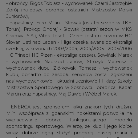
Marcin oraz napastnicy: Maj Dawid i Wróbel Marek.
- ENERGA jest sponsorem kilku znakomitych drużyn.
M.in. współpraca z gdańskimi hokeistami pozwoliła na
wypracowanie dobrze funkcjonującego modelu
sponsoringu sportowego. Wierzę, że klub i jego kibice
wciąż dobrze będą służyć promocji naszej marki i
przekazywać pozytywną energię - dodał Janusz
Janczarski, prezes spółki ENERGA-OPERATOR.
Polska Liga Hokejowa rusza 7 września 2007r. Zespół
ENERGA Stoczniowiec Gdańsk swój pierwszy mecz w
tym sezonie rozegra w tym dniu z Unią w Oświęcimiu. Po
raz pierwszy zespół na hali OLIVIA gdańscy kibice mogą
zobaczyć 23 września 2007 r. w meczu z beniaminkiem
Polskiej Ligi Hokejowej Polonią Bytom.
#
Centrum prasowe
#
Najnowsze
informacje
Artykuł powstał bez wsparcia narzędzi sztucznej inteligencji.