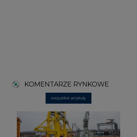
wszystkie artykuły
2026-06-11 08:00
Grupa Przemysłowa Baltic nadal
poszukuje pracowników