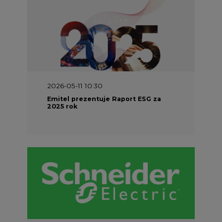
2026-04-27 06:30
Czy polskie firmy w ogóle wiedzą ile
energii zużywają? Raport Schneider
Electric
SPONSOR SERWISU