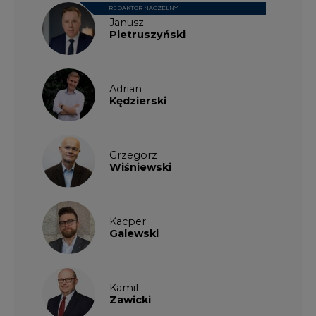
Kacper
Galewski
Kamil
Zawicki
KKG
Legal
Patrycja
Nowakowska
Patrycja
Wysocka