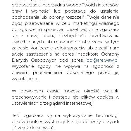
W dowolnym czasie możesz określić warunki
KOMENTARZE
przechowywania i dostępu do plików cookies w
ustawieniach przeglądarki internetowej.
TREŚĆ KOMENTARZA
Jeśli zgadzasz się na wykorzystanie technologii
plików cookies wystarczy kliknąć poniższy przycisk
„Przejdź do serwisu”.
Zarząd Agencji Rynku Energii S.A Wydawca portalu
CIRE.pl
PODPIS
Przejdź do serwisu
Przesłanie komentarza oznacza akceptację zasad korzystania z portalu
cire.pl
wyślij
KOMENTARZE
(0)