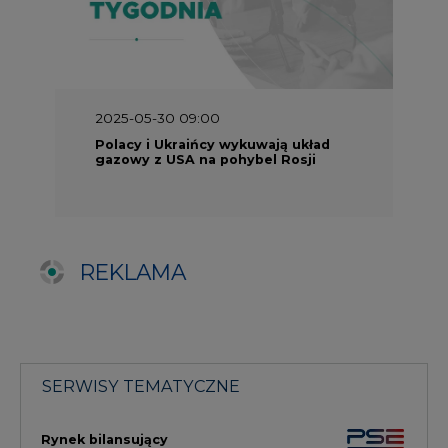
SERWISY TEMATYCZNE
Rynek bilansujący
Serwis PGE
Fotowoltaika
Głos Enei
Handel emisjami CO2
Rynek Ciepła