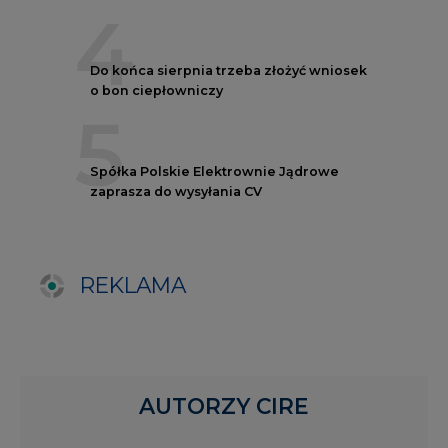
AUTORZY CIRE
REDAKTOR NACZELNY
Janusz
Pietruszyński
Adrian
Kędzierski
Grzegorz
Wiśniewski