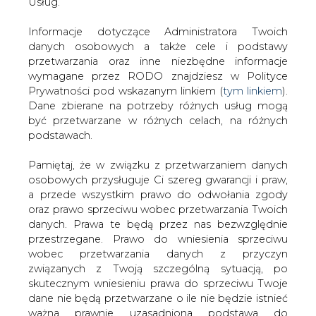
ją na czele kobiet zarządzających firmami na Pomorzu.
danych. Prawa te będą przez nas bezwzględnie
przestrzegane. Prawo do wniesienia sprzeciwu
W pierwszej dziesiątce znalazły się również: Sabina Olton
wobec przetwarzania danych z przyczyn
- wiceprezes Banku Pekao SA, Katarzyna Niezgoda -
związanych z Twoją szczególną sytuacją, po
wiceprezes Banku BPH, Jolanta Strzelecka - członek
skutecznym wniesieniu prawa do sprzeciwu Twoje
zarządu PZU SA, Anna Biendara - wiceprezes Polskiej
dane nie będą przetwarzane o ile nie będzie istnieć
Grupy Farmaceutycznej SA, Katarzyna Muszkat - prezes
ważna prawnie uzasadniona podstawa do
Zespołu Elektrowni Pątnów-Adamów-Konin SA, Barbara
przetwarzania, nadrzędna wobec Twoich interesów,
Kaszowicz - wiceprezes firmy Farmacol SA, Sonia
praw i wolności lub podstawa do ustalenia,
Wędrychowicz-Horbatowska - wiceprezes CityBanku
dochodzenia lub obrony roszczeń. Twoje dane nie
Handlowego SA, Wanda Rapaczyński - prezes Agory SA.
będą przetwarzane w celu marketingu własnego
po zgłoszeniu sprzeciwu. Jeżeli więc nie zgadzasz
#
Centrum prasowe
#
Najnowsze
się z naszą oceną niezbędności przetwarzania
Twoich danych lub masz inne zastrzeżenia w tym
informacje
zakresie, koniecznie zgłoś sprzeciw lub prześlij nam
swoje zastrzeżenia na adres Inspektora Ochrony
Artykuł powstał bez wsparcia narzędzi sztucznej inteligencji.
Danych Osobowych pod adres
iod@are.waw.pl
.
Wydawca portalu CIRE zgadza się na włączenie publikacji do
Wycofanie zgody nie wpływa na zgodność z
szkoleń treningowych LLM.
prawem przetwarzania dokonanego przed jej
wycofaniem.