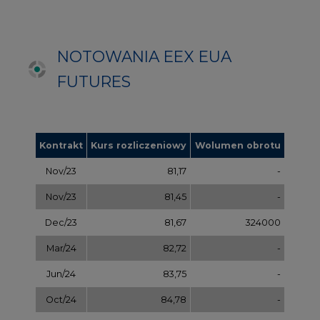
Dec/23
81,67
324000
Mar/24
82,72
-
Jun/24
83,75
-
Oct/24
84,78
-
Dec/24
85,81
97000
Apr/25
86,97
-
Jul/25
87,87
-
Oct/25
88,78
-
Dec/25
89,70
-
Mar/26
90,68
-
Jul/26
91,65
-
Sep/26
92,63
-
Dec/26
93,60
-