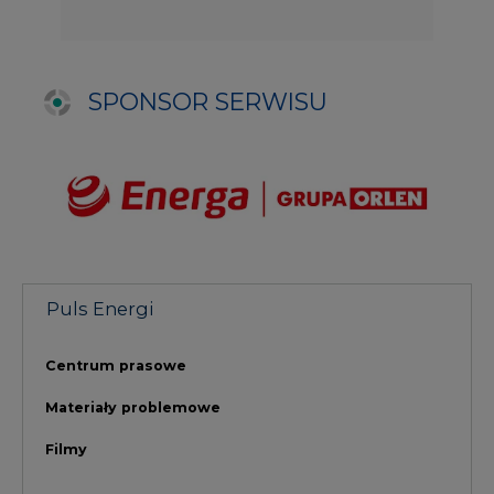
Centrum prasowe
Materiały problemowe
Filmy
NAJCZĘŚCIEJ CZYTANE
1
PGE szuka pracowników, zobacz nowe
ogłoszenia
2
Budowa terminala intermodalnego w