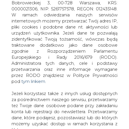
Jeżeli korzystasz także z innych usług dostępnych
za pośrednictwem naszego serwisu, przetwarzamy
też Twoje dane osobowe podane przy zakładaniu
konta lub rejestracji do newslettera. Przetwarzamy
Najwyższą pozycję wśród kobiet
dane, które podajesz, pozostawiasz lub do których
pomorskiego biznesu zajęła Barbara
możemy uzyskać dostęp w ramach korzystania z
Klimiuk, prezes Koncernu
Usług.
Energetycznego ENERGA, w ranking
sporządzonym przez Magazyn
Informacje dotyczące Administratora Twoich
Ekonomiczny "Home & Market". Spośród
danych osobowych a także cele i podstawy
100 menedżerek zarządzających
przetwarzania oraz inne niezbędne informacje
największymi firmami w Polsce prezes
wymagane przez RODO znajdziesz w Polityce
ENERGI zajęła 7. miejsce.
Prywatności pod wskazanym linkiem (
tym linkiem
).
Dane zbierane na potrzeby różnych usług mogą
"Kompetentne, wykształcone, zdecydowane,
być przetwarzane w różnych celach, na różnych
zorganizowane, skuteczne - tak można scharakteryzować
podstawach.
kobiety, które znalazły się szczycie polskich firm" - pisze
miesięcznik. Głównymi kryteriami przy sporządzaniu listy
Pamiętaj, że w związku z przetwarzaniem danych
były: przychody firmy, stanowisko, jakie zajmuje dana
osobowych przysługuje Ci szereg gwarancji i praw,
menedżerka w firmie, liczba zatrudnionych pracowników,
a przede wszystkim prawo do odwołania zgody
wpływy firmy na rynku. 7. miejsce prezes ENERGI plasuje
oraz prawo sprzeciwu wobec przetwarzania Twoich