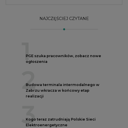
Zabrzu wkracza w końcowy etap
realizacji
3
Kogo teraz zatrudniają Polskie Sieci
Elektroenergetyczne
4
Do końca sierpnia trzeba złożyć wniosek
o bon ciepłowniczy
5
Spółka Polskie Elektrownie Jądrowe
zaprasza do wysyłania CV
REKLAMA