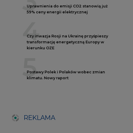
REKLAMA
NOTOWANIA EEX EUA
FUTURES
Kontrakt
Kurs rozliczeniowy
Wolumen obrotu
Nov/23
81,17
-
Nov/23
81,45
-