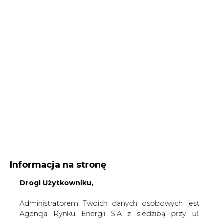
Informacja na stronę
Drogi Użytkowniku,
Administratorem Twoich danych osobowych jest
Agencja Rynku Energii S.A z siedzibą przy ul.
Bobrowieckiej 3, 00-728 Warszawa, KRS:
Strona główna
/
SERWIS INFORMACYJNY CIRE
0000021306, NIP: 5261757578, REGON: 012435148.
24
/
Prezes ENERGI w czołówce top menedżerek
W ramach odwiedzania naszych serwisów
internetowych możemy przetwarzać Twój adres IP,
2007-03-01 00:00
pliki cookies i podobne dane nt. aktywności lub
drukuj
urządzeń użytkownika. Jeżeli dane te pozwalają
skomentuj
zidentyfikować Twoją tożsamość, wówczas będą
udostępnij
:
traktowane dodatkowo jako dane osobowe
zgodnie z Rozporządzeniem Parlamentu
Europejskiego i Rady 2016/679 (RODO).
Administratora tych danych, cele i podstawy
Prezes ENERGI w czołówce top
przetwarzania oraz inne informacje wymagane
menedżerek
przez RODO znajdziesz w Polityce Prywatności
pod
tym linkiem.