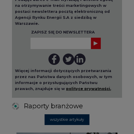
Raporty branżowe
wszystkie artykuły
2026-08-01 14:30
Czy na Górnym Śląsku będzie "życie
po węglu"? (raport)