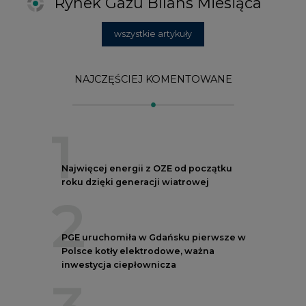
2
PGE uruchomiła w Gdańsku pierwsze w
Polsce kotły elektrodowe, ważna
inwestycja ciepłownicza
3
Uprawnienia do emisji CO2 stanowią już
59% ceny energii elektrycznej
4
Czy inwazja Rosji na Ukrainę przyśpieszy
transformację energetyczną Europy w
kierunku OZE
5
Postawy Polek i Polaków wobec zmian
klimatu. Nowy raport