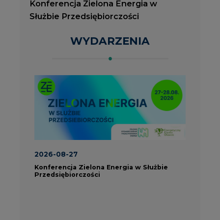
2026-08-27
2
Konferencja Zielona Energia w Służbie
J
Przedsiębiorczości
P
ROK 2023 NA CIRE
wszystkie artykuły
PARTNERZY PORTALU