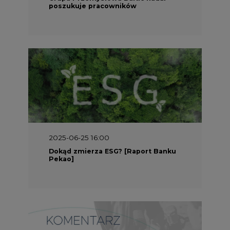
Pekao]
2025-05-30 09:00
Polacy i Ukraińcy wykuwają układ
gazowy z USA na pohybel Rosji
REKLAMA