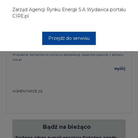
Bądź na bieżąco
Podając adres e-mail wyrażają Państwo zgodę
na otrzymywanie treści marketingowych w
postaci newslettera pocztą elektroniczną od
Agencji Rynku Energii S.A z siedzibą w
Warszawie.
ZAPISZ SIĘ DO NEWSLETTERA
Więcej informacji dotyczących przetwarzania
przez nas Państwa danych osobowych, w tym
informacje o przysługujących Państwu
prawach, znajduje się w
polityce prywatności.