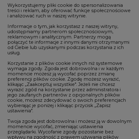
jego zaufanych partnerów z opcjonalnych plików
cookie, możesz zdecydować o swoich preferencjach
REKLAMA
wybierając je poniżej i klikając przycisk „Zapisz
ustawienia".
Twoja zgoda jest dobrowolna i możesz ją w dowolnym
momencie wycofać, zmieniając ustawienia
przeglądarki. Wycofanie zgody pozostanie bez
NAJCZĘŚCIEJ CZYTANE
wpływu na zgodność z prawem używania plików
cookie i podobnych technologii, którego dokonano
na podstawie zgody przed jej wycofaniem. Korzystanie
z plików cookie ww. celach związane jest z
1
przetwarzaniem Twoich danych osobowych.
Równocześnie informujemy, że Administratorem
Państwa danych jest Agencja Rynku Energii S.A., ul.
PGE szuka pracowników, zobacz nowe
Bobrowiecka 3, 00-728 Warszawa.
ogłoszenia
2
Więcej informacji o przetwarzaniu danych osobowych
oraz mechanizmie plików cookie znajdą Państwo
w
Polityce prywatności
.
Budowa terminala intermodalnego w
Zaakceptuj
Zabrzu wkracza w końcowy etap
wszystkie
realizacji