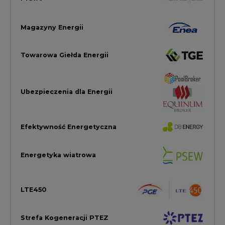
Energetyka wiatrowa
LTE450
Strefa Kogeneracji PTEZ
Zielona Transformacja / ESG
Praca i edukacja
Wodór
Elektromobilność
Energetyka jądrowa
Zmiany klimatyczne
Górnictwo